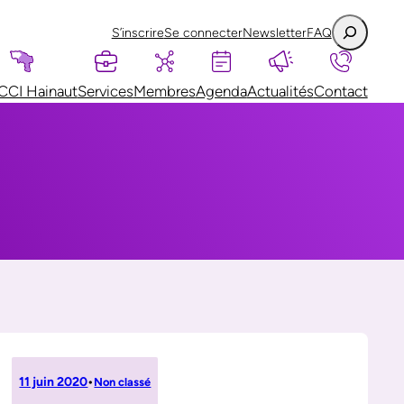
S’inscrire
Se connecter
Newsletter
FAQ
CCI Hainaut
Services
Membres
Agenda
Actualités
Contact
11 juin 2020
•
Non classé