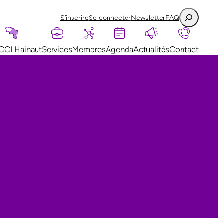
S’inscrire
Se connecter
Newsletter
FAQ
CCI Hainaut
Services
Membres
Agenda
Actualités
Contact