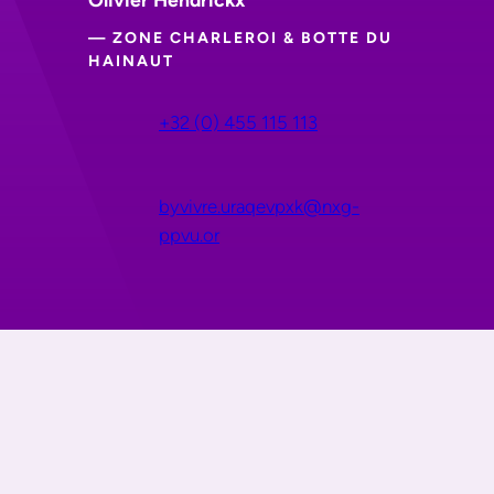
— ZONE CHARLEROI & BOTTE DU
HAINAUT
+32 (0) 455 115 113
byvivre.uraqevpxk@nxg-
ppvu.or