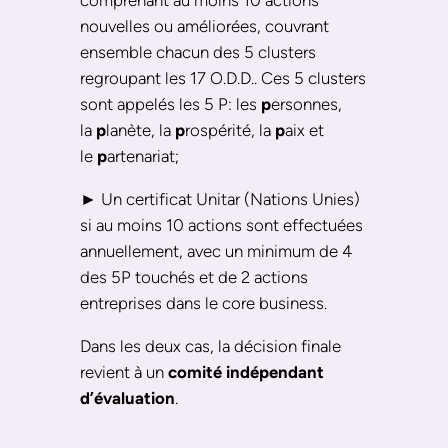
comprenant au moins 10 actions
nouvelles ou améliorées, couvrant
ensemble chacun des 5 clusters
regroupant les 17 O.D.D.. Ces 5 clusters
sont appelés les 5 P: les
p
ersonnes,
la
p
lanète, la
p
rospérité, la
p
aix et
le
p
artenariat;
► Un certificat Unitar (Nations Unies)
si au moins 10 actions sont effectuées
annuellement, avec un minimum de 4
des 5P touchés et de 2 actions
entreprises dans le core business.
Dans les deux cas, la décision finale
revient à un
comité indépendant
d’évaluation
.