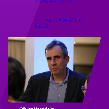
+32 (0) 466 321 732
neanhq.gbzznfrggv@nxg-
ppvu.or
Olivier Hendrickx