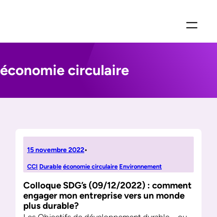
Aller
au
contenu
économie circulaire
15 novembre 2022
•
CCI
Durable
économie circulaire
Environnement
Colloque SDG’s (09/12/2022) : comment
engager mon entreprise vers un monde
plus durable?