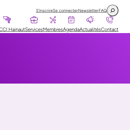
S’inscrire
Se connecter
Newsletter
FAQ
CCI Hainaut
Services
Membres
Agenda
Actualités
Contact