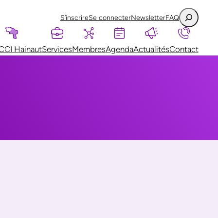
S’inscrire
Se connecter
Newsletter
FAQ
CCI Hainaut
Services
Membres
Agenda
Actualités
Contact