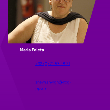
Maria Faieta
+32 (0) 71 53 28 71
znevn.snvrgn@nxg-
ppvu.or