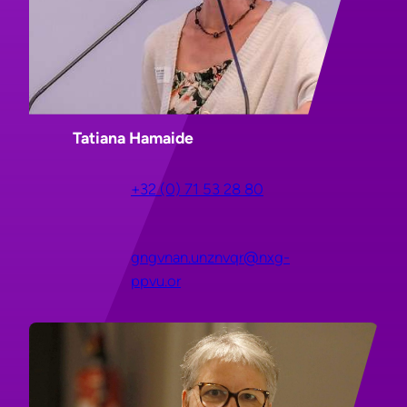
Tatiana Hamaide
+32 (0) 71 53 28 80
gngvnan.unznvqr@nxg-
ppvu.or