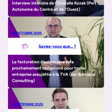
Interview intimiste de Christelle Kozak (Port
Autonome du Centre et de l’Ouest)
13 OCTOBRE 2025
Saviez-vous que… ?
La facturation électronique sera
prochainement obligatoire pour toute
entreprise assujettie à la TVA (par Burniaux
Consulting)
1 SEPTEMBRE 2025