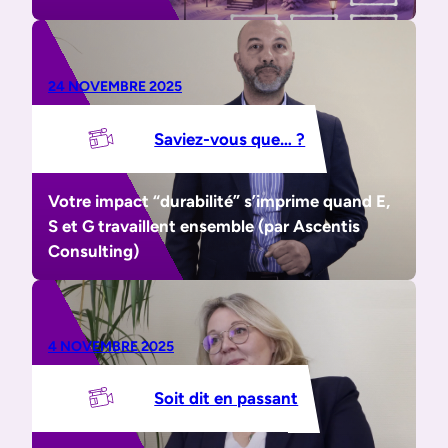
24 NOVEMBRE 2025
Saviez-vous que… ?
Votre impact “durabilité” s’imprime quand E,
S et G travaillent ensemble (par Ascentis
Consulting)
4 NOVEMBRE 2025
Soit dit en passant