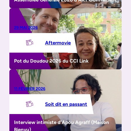
29 MAI 2026
Aftermovie
Pot du Doudou 2026 du CCI Link
11 FÉVRIER 2026
Soit dit en passant
Interview intimiste d’Apou Agraff (Maison
Bienvu)