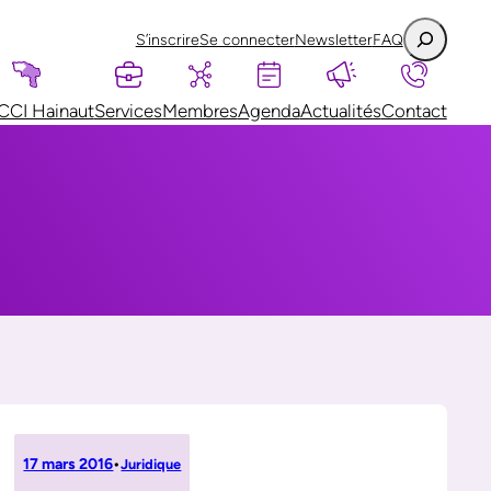
S’inscrire
Se connecter
Newsletter
FAQ
CCI Hainaut
Services
Membres
Agenda
Actualités
Contact
17 mars 2016
•
Juridique