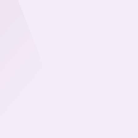
Rejoigne
En devenant membre, vou
des opportunités de for
pour booster votre activi
Profitez également de no
administratives et vous co
entreprise.
Devenir membre