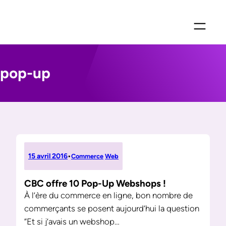
Aller
au
contenu
pop-up
15 avril 2016
•
Commerce
Web
CBC offre 10 Pop-Up Webshops !
À l’ère du commerce en ligne, bon nombre de
commerçants se posent aujourd’hui la question
“Et si j’avais un webshop…