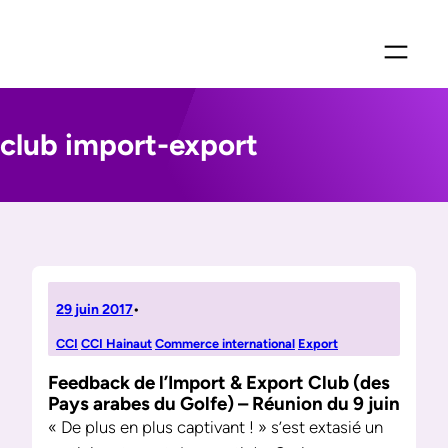
Aller
au
contenu
club import-export
29 juin 2017
•
CCI
CCI Hainaut
Commerce international
Export
Feedback de l’Import & Export Club (des
Pays arabes du Golfe) – Réunion du 9 juin
« De plus en plus captivant ! » s’est extasié un