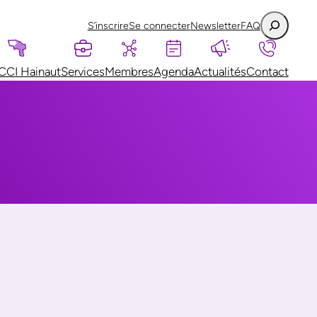
S’inscrire
Se connecter
Newsletter
FAQ
CCI Hainaut
Services
Membres
Agenda
Actualités
Contact