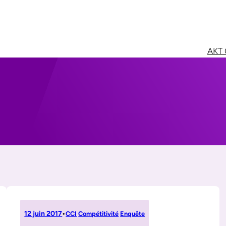
AKT 
12 juin 2017
•
CCI
Compétitivité
Enquête